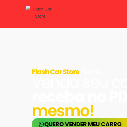
Flash Car Store
Tijucas
Venda seu ca
receba no PI
mesmo!
QUERO VENDER MEU CARRO