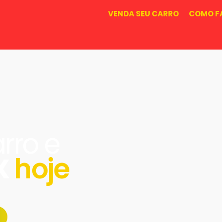
VENDA SEU CARRO
COMO F
rro e
X
hoje