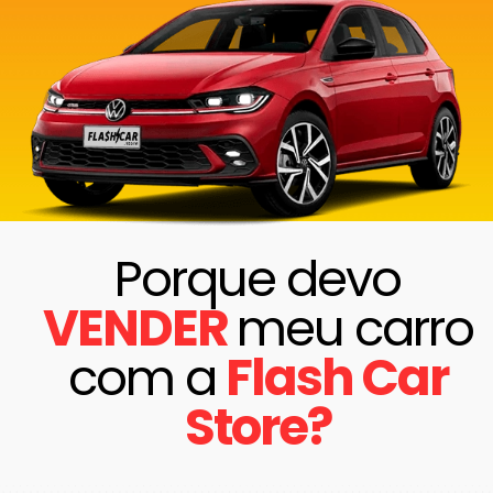
Porque devo
VENDER​
meu carro
com a
Flash Car
Store?