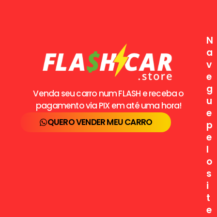
N
a
v
e
g
Venda seu carro num FLASH e receba o
u
pagamento via PIX em até uma hora!
e
QUERO VENDER MEU CARRO
p
e
l
o
s
i
t
e