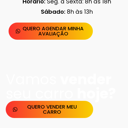
Horário:
Seg. a Sexta: 8h às 18h
Sábado:
8h às 13h
QUERO AGENDAR MINHA
AVALIAÇÃO
Vamos
vender​
seu carro
hoje?
QUERO VENDER MEU
CARRO