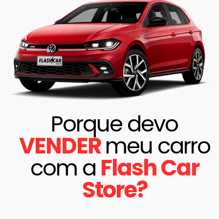
Porque devo
VENDER​
meu carro
com a
Flash Car
Store?