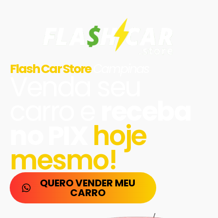
Flash Car Store
Campinas
Venda seu
carro e
receba
no PIX
hoje
mesmo!
QUERO VENDER MEU
CARRO