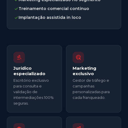
check
Treinamento comercial contínuo
check
Implantação assistida in loco
gavel
ads_click
Jurídico
Marketing
especializado
exclusivo
Escritório exclusivo
Gestor de tráfego e
para consulta e
campanhas
validação de
personalizadas para
intermediações 100%
cada franqueado.
seguras.