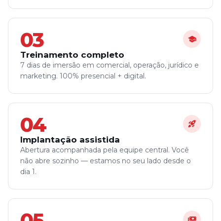
03
school
Treinamento completo
7 dias de imersão em comercial, operação, jurídico e
marketing. 100% presencial + digital.
04
rocket_launch
Implantação assistida
Abertura acompanhada pela equipe central. Você
não abre sozinho — estamos no seu lado desde o
dia 1.
05
payments