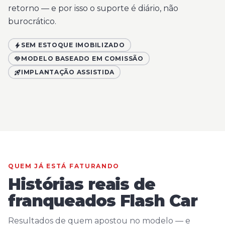
retorno — e por isso o suporte é diário, não
burocrático.
bolt
SEM ESTOQUE IMOBILIZADO
handshake
MODELO BASEADO EM COMISSÃO
15+ anos
rocket_launch
IMPLANTAÇÃO ASSISTIDA
DE MERCADO AUTOMOTIVO
QUEM JÁ ESTÁ FATURANDO
Histórias reais de
franqueados Flash Car
Resultados de quem apostou no modelo — e