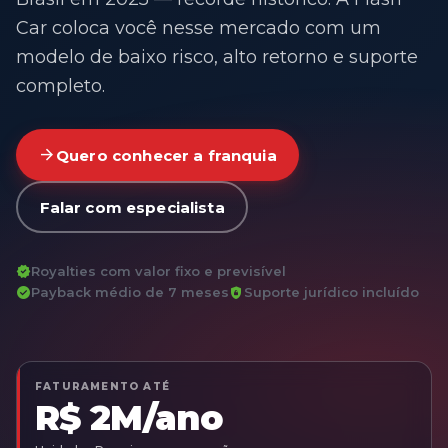
Car coloca você nesse mercado com um
modelo de baixo risco, alto retorno e suporte
completo.
arrow_forward
Quero conhecer a franquia
Falar com especialista
verified
Royalties com valor fixo e previsível
check_circle
shield_lock
Payback médio de 7 meses
Suporte jurídico incluído
FATURAMENTO ATÉ
R$ 2M/ano