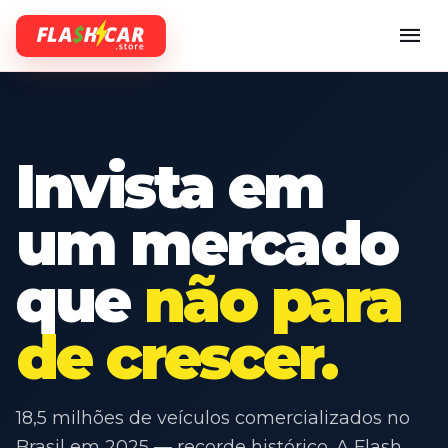
menu
Invista em
um mercado
que
não para
de crescer.
18,5 milhões de veículos comercializados no
Brasil em 2025 — recorde histórico. A Flash