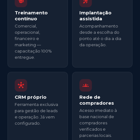
school
rocket_launch
Treinamento
Implantação
contínuo
assistida
Comercial,
Acompanhamento
operacional,
desde a escolha do
financeiro e
ponto até o dia a dia
marketing —
da operação.
capacitação 100%
entregue.
hub
groups
CRM próprio
Rede de
compradores
Ferramenta exclusiva
Acesso imediato à
para gestão de leads
base nacional de
e operação. Já vem
compradores
configurado.
verificados e
parcerias locais.