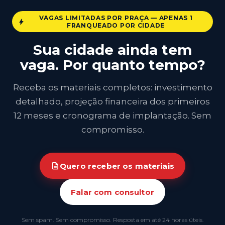
VAGAS LIMITADAS POR PRAÇA — APENAS 1
bolt
FRANQUEADO POR CIDADE
Sua cidade ainda tem
vaga. Por quanto tempo?
Receba os materiais completos: investimento
detalhado, projeção financeira dos primeiros
12 meses e cronograma de implantação. Sem
compromisso.
description
Quero receber os materiais
Falar com consultor
Sem spam. Sem compromisso. Resposta em até 24 horas úteis.