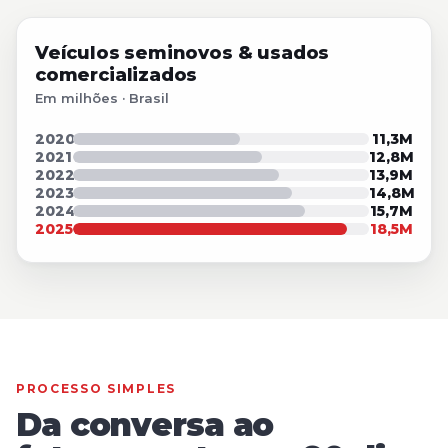
Veículos seminovos & usados
comercializados
Em milhões · Brasil
2020
11,3
M
2021
12,8
M
2022
13,9
M
2023
14,8
M
2024
15,7
M
2025
18,5
M
PROCESSO SIMPLES
Da conversa ao