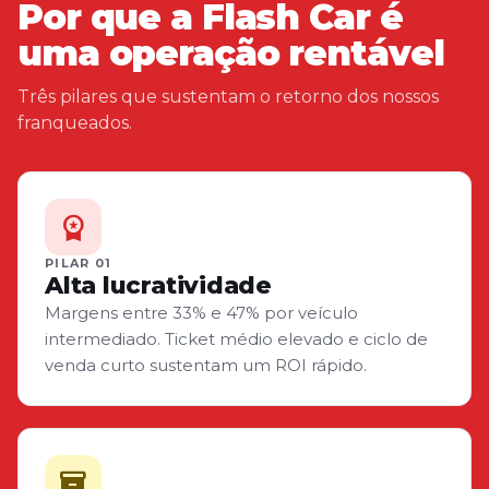
Por que a Flash Car é
uma operação rentável
Três pilares que sustentam o retorno dos nossos
franqueados.
workspace_premium
PILAR 01
Alta lucratividade
Margens entre 33% e 47% por veículo
intermediado. Ticket médio elevado e ciclo de
venda curto sustentam um ROI rápido.
inventory_2