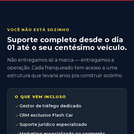
VOCÊ NÃO ESTÁ SOZINHO
Suporte completo desde o dia
01 até o seu centésimo veículo.
Não entregamos só a marca — entregamos a
operação. Cada franqueado tem acesso a uma
estrutura que levaria anos pra construir sozinho.
O QUE VEM INCLUSO
check
Gestor de tráfego dedicado
check
CRM exclusivo Flash Car
check
Suporte jurídico especializado
check
Marketing especializado no segmento